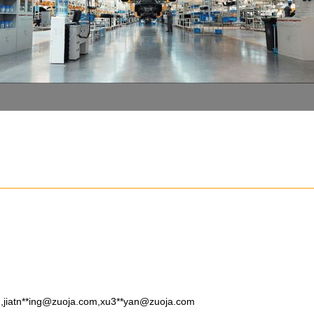
m
,jiatn**
ing@zuoja.com
,xu3**
yan@zuoja.com